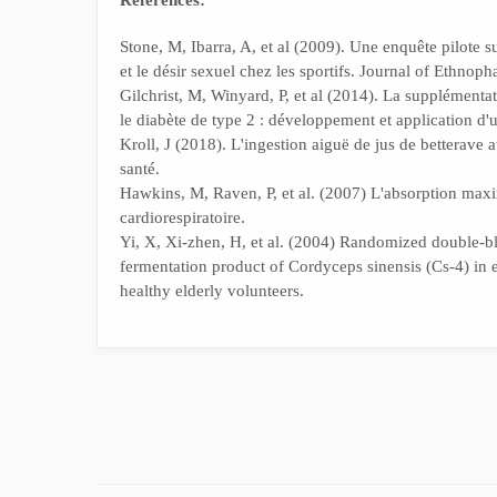
Références:
Stone, M, Ibarra, A, et al (2009). Une enquête pilote s
et le désir sexuel chez les sportifs. Journal of Ethnop
Gilchrist, M, Winyard, P, et al (2014). La supplémentat
le diabète de type 2 : développement et application d'
Kroll, J (2018). L'ingestion aiguë de jus de betterave
santé.
Hawkins, M, Raven, P, et al. (2007) L'absorption ma
cardiorespiratoire.
Yi, X, Xi-zhen, H, et al. (2004) Randomized double-bli
fermentation product of Cordyceps sinensis (Cs-4) in 
healthy elderly volunteers.