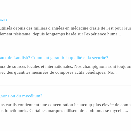
ux»?
isés depuis des milliers d'années en médecine d'asie de l'est pour leurs 
ement résistante, depuis longtemps basée sur l'expérience huma...
ux de Landish? Comment garantir la qualité et la sécurité?
e sources locales et internationales. Nos champignons sont toujours des
, avec des quantités mesurées de composés actifs bénéfiques. No...
pignons ou du mycélium?
ons car ils contiennent une concentration beaucoup plus élevée de compo
s fonctionnels. Certaines marques utilisent de la «biomasse mycélie...