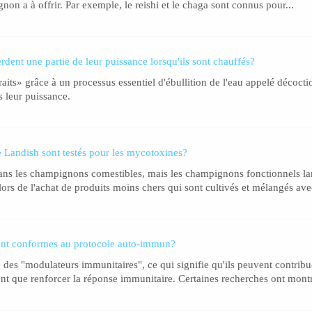
on a à offrir. Par exemple, le reishi et le chaga sont connus pour...
rdent une partie de leur puissance lorsqu'ils sont chauffés?
raits» grâce à un processus essentiel d'ébullition de l'eau appelé décoct
 leur puissance.
e Landish sont testés pour les mycotoxines?
ns les champignons comestibles, mais les champignons fonctionnels land
rs de l'achat de produits moins chers qui sont cultivés et mélangés avec
sont conformes au protocole auto-immun?
es "modulateurs immunitaires", ce qui signifie qu'ils peuvent contribu
nt que renforcer la réponse immunitaire. Certaines recherches ont montr