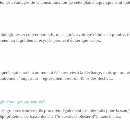
te, les avantages de la consommation de cette plante aquatique sont tout
ologiques et conventionnels, mais après avoir été réduits en poudre, ils 
ement en ingrédients recyclés permet d'éviter que les pr...
cupérés qui auraient autrement été envoyés à la décharge, mais qui ont é
 autrement "imparfaits" représentent environ 45 % des déchet...
agit d'une graisse saturée?
 des graisses saturées, ils procurent également des bienfaits pour la sant
ipoprotéines de basse densité ("mauvais cholestérol"), mais il a é...