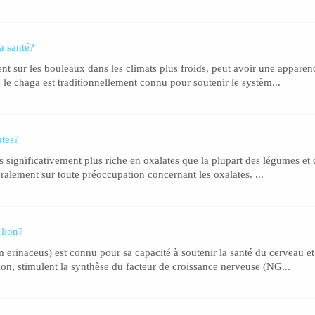
a santé?
t sur les bouleaux dans les climats plus froids, peut avoir une apparen
 le chaga est traditionnellement connu pour soutenir le systèm...
ates?
s significativement plus riche en oxalates que la plupart des légumes et de
alement sur toute préoccupation concernant les oxalates. ...
 lion?
erinaceus) est connu pour sa capacité à soutenir la santé du cerveau et
lion, stimulent la synthèse du facteur de croissance nerveuse (NG...