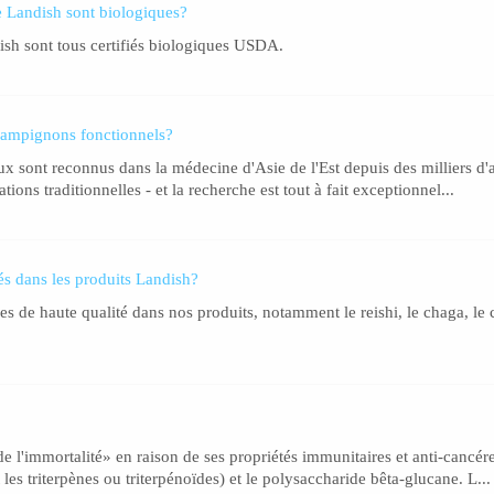
e Landish sont biologiques?
ish sont tous certifiés biologiques USDA.
 champignons fonctionnels?
ux sont reconnus dans la médecine d'Asie de l'Est depuis des millier
ions traditionnelles - et la recherche est tout à fait exceptionnel...
és dans les produits Landish?
 de haute qualité dans nos produits, notamment le reishi, le chaga, le co
'immortalité» en raison de ses propriétés immunitaires et anti-cancéreu
s triterpènes ou triterpénoïdes) et le polysaccharide bêta-glucane. L...