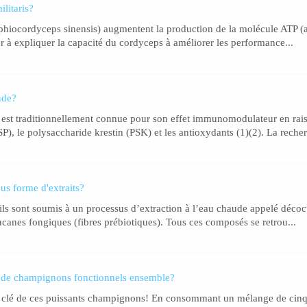
litaris?
hiocordyceps sinensis) augmentent la production de la molécule ATP (ad
er à expliquer la capacité du cordyceps à améliorer les performance...
nde?
 est traditionnellement connue pour son effet immunomodulateur en rai
), le polysaccharide krestin (PSK) et les antioxydants (1)(2). La recher
us forme d'extraits?
ils sont soumis à un processus d’extraction à l’eau chaude appelé déco
glucanes fongiques (fibres prébiotiques). Tous ces composés se retrou...
s de champignons fonctionnels ensemble?
 la clé de ces puissants champignons! En consommant un mélange de cinq